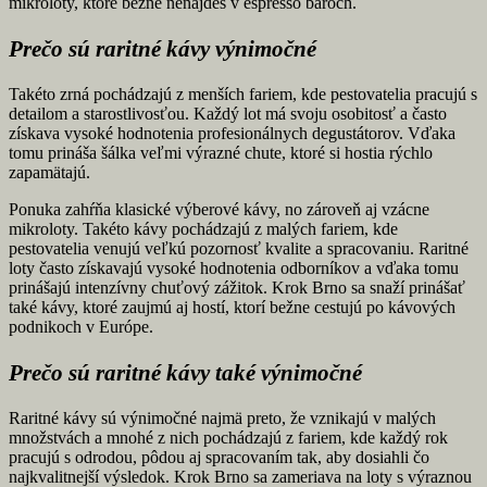
mikroloty, ktoré bežne nenájdeš v espresso baroch.
Prečo sú raritné kávy výnimočné
Takéto zrná pochádzajú z menších fariem, kde pestovatelia pracujú s
detailom a starostlivosťou. Každý lot má svoju osobitosť a často
získava vysoké hodnotenia profesionálnych degustátorov. Vďaka
tomu prináša šálka veľmi výrazné chute, ktoré si hostia rýchlo
zapamätajú.
Ponuka zahŕňa klasické výberové kávy, no zároveň aj vzácne
mikroloty. Takéto kávy pochádzajú z malých fariem, kde
pestovatelia venujú veľkú pozornosť kvalite a spracovaniu. Raritné
loty často získavajú vysoké hodnotenia odborníkov a vďaka tomu
prinášajú intenzívny chuťový zážitok. Krok Brno sa snaží prinášať
také kávy, ktoré zaujmú aj hostí, ktorí bežne cestujú po kávových
podnikoch v Európe.
Prečo sú raritné kávy také výnimočné
Raritné kávy sú výnimočné najmä preto, že vznikajú v malých
množstvách a mnohé z nich pochádzajú z fariem, kde každý rok
pracujú s odrodou, pôdou aj spracovaním tak, aby dosiahli čo
najkvalitnejší výsledok. Krok Brno sa zameriava na loty s výraznou