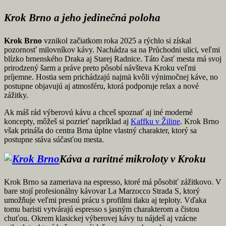
Krok Brno a jeho jedinečná poloha
Krok Brno
vznikol začiatkom roka 2025 a rýchlo si získal
pozornosť milovníkov kávy. Nachádza sa na Průchodni ulici, veľmi
blízko brnenského Draka aj Starej Radnice. Táto časť mesta má svoj
prirodzený šarm a práve preto pôsobí návšteva Kroku veľmi
príjemne. Hostia sem prichádzajú najmä kvôli výnimočnej káve, no
postupne objavujú aj atmosféru, ktorá podporuje relax a nové
zážitky.
Ak máš rád výberovú kávu a chceš spoznať aj iné moderné
koncepty, môžeš si pozrieť napríklad aj
Kaffku v Žiline
. Krok Brno
však prináša do centra Brna úplne vlastný charakter, ktorý sa
postupne stáva súčasťou mesta.
Káva a raritné mikroloty v Kroku
Krok Brno sa zameriava na espresso, ktoré má pôsobiť zážitkovo. V
bare stojí profesionálny kávovar La Marzocco Strada S, ktorý
umožňuje veľmi presnú prácu s profilmi tlaku aj teploty. Vďaka
tomu baristi vytvárajú espresso s jasným charakterom a čistou
chuťou. Okrem klasickej výberovej kávy tu nájdeš aj vzácne