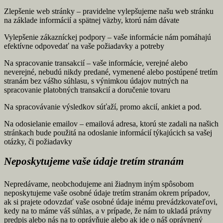
Zlepšenie web stránky – pravidelne vylepšujeme našu web stránku
na základe informácií a spätnej väzby, ktorú nám dávate
Vylepšenie zákazníckej podpory – vaše informácie nám pomáhajú
efektívne odpovedať na vaše požiadavky a potreby
Na spracovanie transakcií – vaše informácie, verejné alebo
neverejné, nebudú nikdy predané, vymenené alebo postúpené tretím
stranám bez vášho súhlasu, s výnimkou údajov nutných na
spracovanie platobných transakcií a doručenie tovaru
Na spracovávanie výsledkov súťaží, promo akcií, ankiet a pod.
Na odosielanie emailov – emailová adresa, ktorú ste zadali na našich
stránkach bude použitá na odoslanie informácií týkajúcich sa vašej
otázky, či požiadavky
Neposkytujeme vaše údaje tretím stranám
Nepredávame, neobchodujeme ani žiadnym iným spôsobom
neposkytujeme vaše osobné údaje tretím stranám okrem prípadov,
ak si prajete odovzdať vaše osobné údaje inému prevádzkovateľovi,
kedy na to máme váš súhlas, a v prípade, že nám to ukladá právny
predpis alebo nás na to oprávňuje alebo ak ide o náš oprávnený