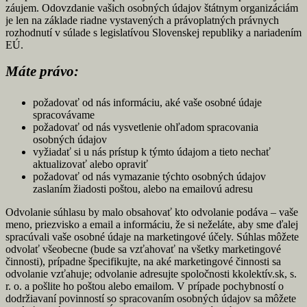
záujem. Odovzdanie vašich osobných údajov štátnym organizáciám
je len na základe riadne vystavených a právoplatných právnych
rozhodnutí v súlade s legislatívou Slovenskej republiky a nariadením
EÚ.
Máte právo:
požadovať od nás informáciu, aké vaše osobné údaje
spracovávame
požadovať od nás vysvetlenie ohľadom spracovania
osobných údajov
vyžiadať si u nás prístup k týmto údajom a tieto nechať
aktualizovať alebo opraviť
požadovať od nás vymazanie týchto osobných údajov
zaslaním žiadosti poštou, alebo na emailovú adresu
Odvolanie súhlasu by malo obsahovať kto odvolanie podáva – vaše
meno, priezvisko a email a informáciu, že si neželáte, aby sme ďalej
spracúvali vaše osobné údaje na marketingové účely. Súhlas môžete
odvolať všeobecne (bude sa vzťahovať na všetky marketingové
činnosti), prípadne špecifikujte, na aké marketingové činnosti sa
odvolanie vzťahuje; odvolanie adresujte spoločnosti kkolektív.sk, s.
r. o. a pošlite ho poštou alebo emailom. V prípade pochybností o
dodržiavaní povinností so spracovaním osobných údajov sa môžete