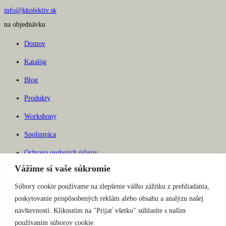
info@kkolektiv.sk
na objednávku
Domov
Katalóg
Blog
Produkty
Workshopy
Spolupráca
Ochrana osobných údajov
Vážime si vaše súkromie
Súbory Cookies
Súbory cookie používame na zlepšenie vášho zážitku z prehliadania,
Copyright © 2026. Všetky práva vyhradené
poskytovanie prispôsobených reklám alebo obsahu a analýzu našej
Ochrana osobných údajov
návštevnosti. Kliknutím na "Prijať všetko" súhlasíte s naším
používaním súborov cookie.
Všeobecné obchodné podmienky