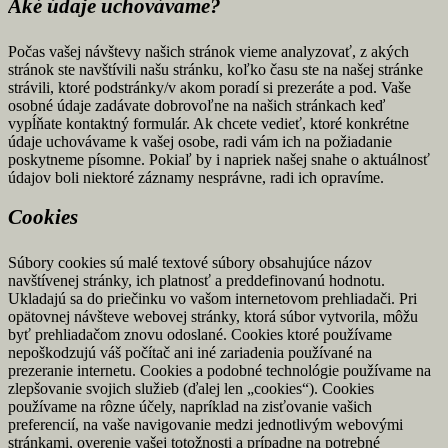
Aké údaje uchovávame?
Počas vašej návštevy našich stránok vieme analyzovať, z akých
stránok ste navštívili našu stránku, koľko času ste na našej stránke
strávili, ktoré podstránky/v akom poradí si prezeráte a pod. Vaše
osobné údaje zadávate dobrovoľne na našich stránkach keď
vypĺňate kontaktný formulár. Ak chcete vedieť, ktoré konkrétne
údaje uchovávame k vašej osobe, radi vám ich na požiadanie
poskytneme písomne. Pokiaľ by i napriek našej snahe o aktuálnosť
údajov boli niektoré záznamy nesprávne, radi ich opravíme.
Cookies
Súbory cookies sú malé textové súbory obsahujúce názov
navštívenej stránky, ich platnosť a preddefinovanú hodnotu.
Ukladajú sa do priečinku vo vašom internetovom prehliadači. Pri
opätovnej návšteve webovej stránky, ktorá súbor vytvorila, môžu
byť prehliadačom znovu odoslané. Cookies ktoré používame
nepoškodzujú váš počítač ani iné zariadenia používané na
prezeranie internetu. Cookies a podobné technológie používame na
zlepšovanie svojich služieb (ďalej len „cookies“). Cookies
používame na rôzne účely, napríklad na zisťovanie vašich
preferencií, na vaše navigovanie medzi jednotlivým webovými
stránkami, overenie vašej totožnosti a prípadne na potrebné