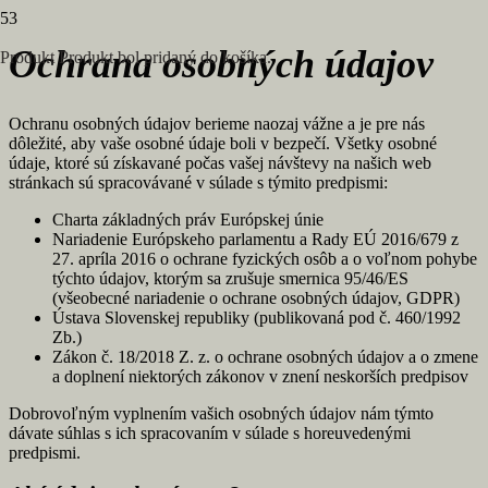
Ochrana osobných údajov
Produkt
Produkt
bol pridaný do košíka.
Ochranu osobných údajov berieme naozaj vážne a je pre nás
dôležité, aby vaše osobné údaje boli v bezpečí. Všetky osobné
údaje, ktoré sú získavané počas vašej návštevy na našich web
stránkach sú spracovávané v súlade s týmito predpismi:
Charta základných práv Európskej únie
Nariadenie Európskeho parlamentu a Rady EÚ 2016/679 z
27. apríla 2016 o ochrane fyzických osôb a o voľnom pohybe
týchto údajov, ktorým sa zrušuje smernica 95/46/ES
(všeobecné nariadenie o ochrane osobných údajov, GDPR)
Ústava Slovenskej republiky (publikovaná pod č. 460/1992
Zb.)
Zákon č. 18/2018 Z. z. o ochrane osobných údajov a o zmene
a doplnení niektorých zákonov v znení neskorších predpisov
Dobrovoľným vyplnením vašich osobných údajov nám týmto
dávate súhlas s ich spracovaním v súlade s horeuvedenými
predpismi.