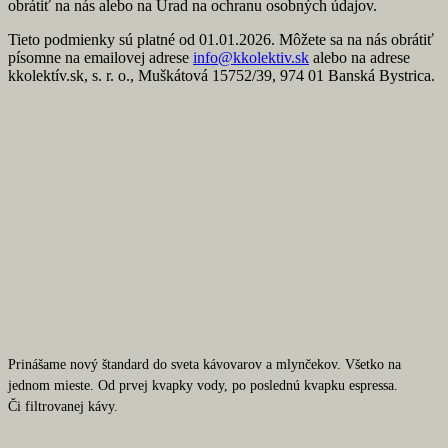
obrátiť na nás alebo na Úrad na ochranu osobných údajov.
Tieto podmienky sú platné od 01.01.2026. Môžete sa na nás obrátiť
písomne na emailovej adrese
info@kkolektiv.sk
alebo na adrese
kkolektív.sk, s. r. o., Muškátová 15752/39, 974 01 Banská Bystrica.
Prinášame nový štandard do sveta kávovarov a mlynčekov. Všetko na
jednom mieste. Od prvej kvapky vody, po poslednú kvapku espressa.
Či filtrovanej kávy.