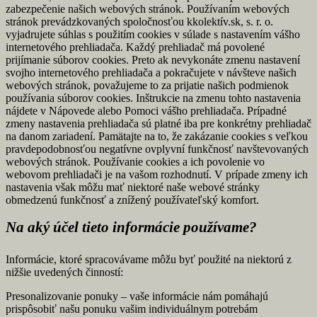
zabezpečenie našich webových stránok. Používaním webových
stránok prevádzkovaných spoločnosťou kkolektív.sk, s. r. o.
vyjadrujete súhlas s použitím cookies v súlade s nastavením vášho
internetového prehliadača. Každý prehliadač má povolené
prijímanie súborov cookies. Preto ak nevykonáte zmenu nastavení
svojho internetového prehliadača a pokračujete v návšteve našich
webových stránok, považujeme to za prijatie našich podmienok
používania súborov cookies. Inštrukcie na zmenu tohto nastavenia
nájdete v Nápovede alebo Pomoci vášho prehliadača. Prípadné
zmeny nastavenia prehliadača sú platné iba pre konkrétny prehliadač
na danom zariadení. Pamätajte na to, že zakázanie cookies s veľkou
pravdepodobnosťou negatívne ovplyvní funkčnosť navštevovaných
webových stránok. Používanie cookies a ich povolenie vo
webovom prehliadači je na vašom rozhodnutí. V prípade zmeny ich
nastavenia však môžu mať niektoré naše webové stránky
obmedzenú funkčnosť a znížený používateľský komfort.
Na aký účel tieto informácie používame?
Informácie, ktoré spracovávame môžu byť použité na niektorú z
nižšie uvedených činností:
Presonalizovanie ponuky – vaše informácie nám pomáhajú
prispôsobiť našu ponuku vašim individuálnym potrebám