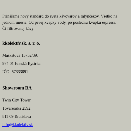
Prinášame nový štandard do sveta kávovarov a mlynčekov. Všetko na
jednom mieste. Od prvej kvapky vody, po poslednú kvapku espressa.
Či filtrovanej kávy.
kkolektív.sk, s. r. o.
Muškátová 15752/39,
974 01 Banská Bystrica
IČO: 57333891
Showroom BA
Twin City Tower
Továrenská 2592
811 09 Bratislava
info@kkolektiv.sk