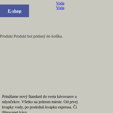
Voda
Voda
E-shop
Produkt
Produkt
bol pridaný do košíka.
Prinášame nový štandard do sveta kávovarov a
mlynčekov. Všetko na jednom mieste. Od prvej
kvapky vody, po poslednú kvapku espressa. Či
filtrovanej kávy.