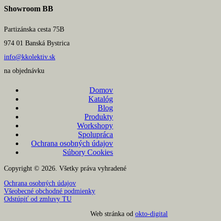
Showroom BB
Partizánska cesta 75B
974 01 Banská Bystrica
info@kkolektiv.sk
na objednávku
Domov
Katalóg
Blog
Produkty
Workshopy
Spolupráca
Ochrana osobných údajov
Súbory Cookies
Copyright © 2026. Všetky práva vyhradené
Ochrana osobných údajov
Všeobecné obchodné podmienky
Odstúpiť od zmluvy TU
Web stránka od
okto-digital